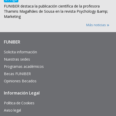
FUNIBER destaca la publicación científica de la profesora
Thamiris Magalhães de Sousa en la revista Psychology &amp;
Marketing
Más noticias
FUNIBER
Enlaces
de
interés
Solicita información
Nuestras sedes
Programas académicos
Becas FUNIBER
Opiniones Becados
Información Legal
Pie
de
página
Política de Cookies
Aviso legal