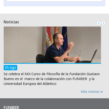
Noticias
Universidad Internacional
Iberoamericana
(México)
Universidad Europea
del Atlántico
05 Ago
(España)
Se celebra el XXII Curso de Filosofía de la Fundación Gustavo
Bueno en el marco de la colaboración con FUNIBER y la
Universidad Europea del Atlántico
Más noticias
Universidad Internacional
Iberoamericana
FUNIBER
(Puerto Rico USA)
Enlaces