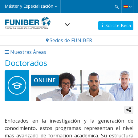
Pasar
Máster
Máster y Especialización
y
al
Especialización
contenido
principal
Solicite Beca
Navegación
Sedes de FUNIBER
principal
Nuestras Áreas
Doctorados
ONLINE
Enfocados en la investigación y la generación de
conocimiento, estos programas representan el nivel
más avanzado de formación académica. Su estructura