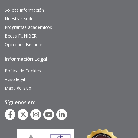
de
interés
Solicita información
Nuestras sedes
Programas académicos
Fundación Universitaria
Becas FUNIBER
Internacional de Colombia -
Opiniones Becados
UNINCOL
(Colombia)
Información Legal
Pie
de
página
Política de Cookies
Aviso legal
Mapa del sitio
Síguenos en: