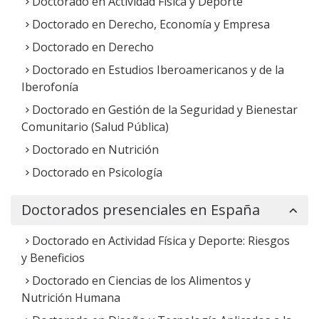
Doctorado en Actividad Física y Deporte
Fundación Universitaria
Doctorado en Derecho, Economía y Empresa
Internacional de Colombia -
UNINCOL
Doctorado en Derecho
(Colombia)
Doctorado en Estudios Iberoamericanos y de la
Iberofonía
Doctorado en Gestión de la Seguridad y Bienestar
Comunitario (Salud Pública)
Universidade Internacional do
Cuanza
Doctorado en Nutrición
(Angola)
Doctorado en Psicología
Doctorados presenciales en España
Doctorado en Actividad Física y Deporte: Riesgos
Instituto Politécnico Nacional
y Beneficios
(México)
Doctorado en Ciencias de los Alimentos y
Nutrición Humana