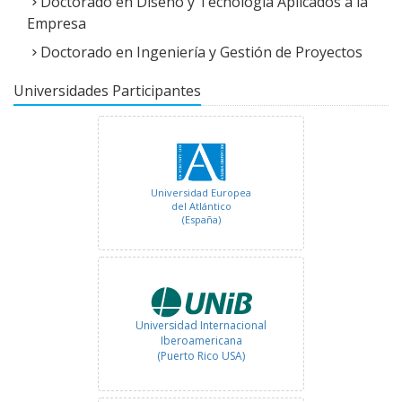
Doctorado en Diseño y Tecnología Aplicados a la
Empresa
Universidad Internacional
Doctorado en Ingeniería y Gestión de Proyectos
Iberoamericana
(México)
Universidades Participantes
Universidad Europea
del Atlántico
(España)
Universidad Internacional
Iberoamericana
(Puerto Rico USA)