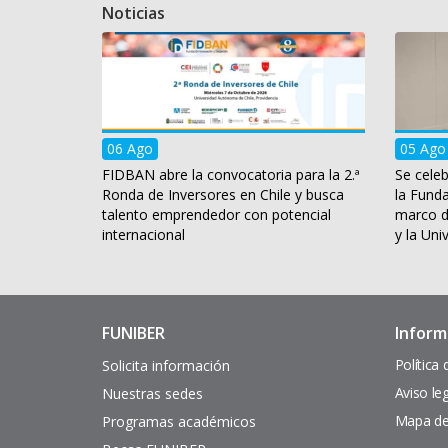
Noticias
06 Ago
05 Ago
FIDBAN abre la convocatoria para la 2.ª
Se celeb
Ronda de Inversores en Chile y busca
la Fund
talento emprendedor con potencial
marco d
internacional
y la Uni
FUNIBER
Inform
Enlaces
Pie
de
de
Política
Solicita información
interés
página
Aviso le
Nuestras sedes
Mapa del
Programas académicos