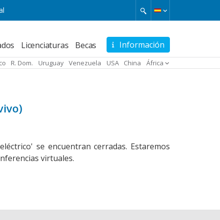
al
Información
ados
Licenciaturas
Becas
ico
R. Dom.
Uruguay
Venezuela
USA
China
África
vivo)
oeléctrico' se encuentran cerradas. Estaremos
ferencias virtuales.