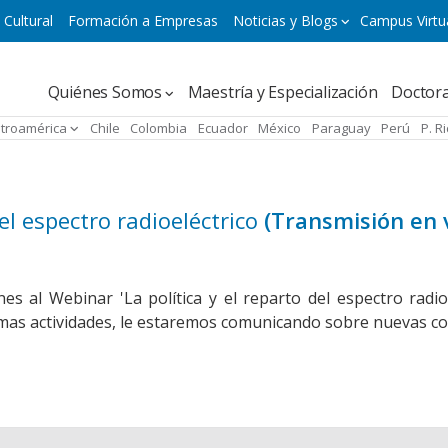
 Cultural
Formación a Empresas
Noticias y Blogs
Campus Virtu
Navegación
Quiénes Somos
Maestría y Especialización
Doctor
principal
troamérica
Chile
Colombia
Ecuador
México
Paraguay
Perú
P. R
el espectro radioeléctrico
(Transmisión en 
es al Webinar 'La política y el reparto del espectro radi
mas actividades, le estaremos comunicando sobre nuevas con