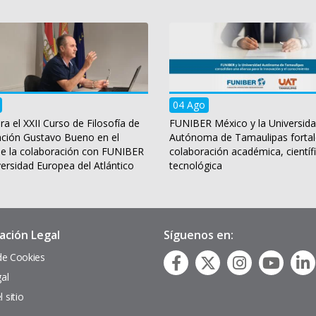
04 Ago
ra el XXII Curso de Filosofía de
FUNIBER México y la Universid
ación Gustavo Bueno en el
Autónoma de Tamaulipas fortal
e la colaboración con FUNIBER
colaboración académica, científi
versidad Europea del Atlántico
tecnológica
ación Legal
Síguenos en:
 de Cookies
gal
 sitio