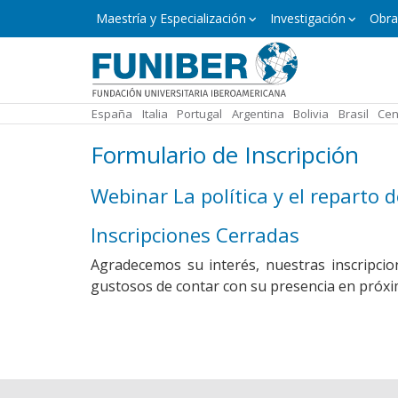
Pasar
Máster
Maestría y Especialización
Investigación
Obra
y
al
Especialización
contenido
principal
España
Italia
Portugal
Argentina
Bolivia
Brasil
Cen
Formulario de Inscripción
Webinar La política y el reparto d
Inscripciones Cerradas
Agradecemos su interés, nuestras inscripcion
gustosos de contar con su presencia en próxi