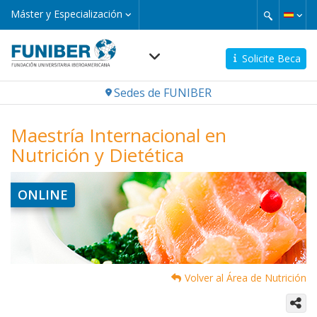
Pasar
Máster
Máster y Especialización
y
al
Especialización
contenido
principal
Solicite Beca
Navegación
Sedes de FUNIBER
principal
Maestría Internacional en
Nutrición y Dietética
ONLINE
Volver al Área de Nutrición