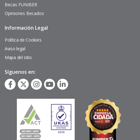
Becas FUNIBER
Opiniones Becados
Información Legal
Pie
de
página
Política de Cookies
Aviso legal
Mapa del sitio
Síguenos en: