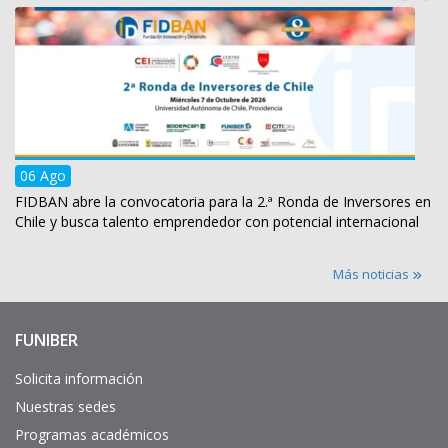
06 Ago
FIDBAN abre la convocatoria para la 2.ª Ronda de Inversores en
Chile y busca talento emprendedor con potencial internacional
Más noticias
FUNIBER
Enlaces
de
interés
Solicita información
Nuestras sedes
Programas académicos