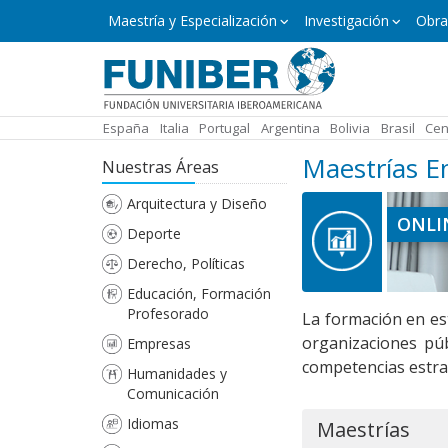
Pasar
Máster
Maestría y Especialización
Investigación
Obra
y
al
Especialización
contenido
principal
España
Italia
Portugal
Argentina
Bolivia
Brasil
Cen
Maestrías 
Nuestras Áreas
Arquitectura y Diseño
ONLI
Deporte
Derecho, Políticas
Educación, Formación
Profesorado
La formación en est
organizaciones púb
Empresas
competencias estra
Humanidades y
Comunicación
Idiomas
Maestrías