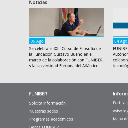
Noticias
05 Ago
04 Ago
Se celebra el XXII Curso de Filosofía de
FUNIBER
la Fundación Gustavo Bueno en el
Autónom
marco de la colaboración con FUNIBER
colabora
y la Universidad Europea del Atlántico
tecnoló
FUNIBER
Inform
Enlaces
Pie
de
de
Política
Solicita información
interés
página
Aviso le
Nuestras sedes
Mapa del
Programas académicos
Becas FUNIBER