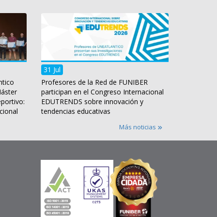
Universidad Internacional
Iberoamericana
(México)
31 Jul
ntico
Profesores de la Red de FUNIBER
Universidad Europea
Máster
participan en el Congreso Internacional
del Atlántico
portivo:
EDUTRENDS sobre innovación y
(España)
cional
tendencias educativas
Más noticias
Universidad Internacional
Iberoamericana
(Puerto Rico USA)