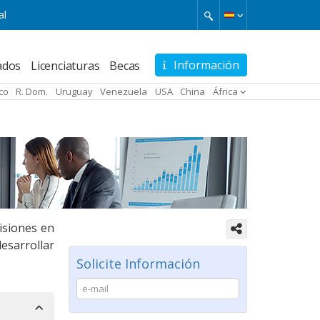
al
Información
ados
Licenciaturas
Becas
Fundación Universitaria
Internacional de Colombia -
ico
R. Dom.
Uruguay
Venezuela
USA
China
África
UNINCOL
(Colombia)
Universidade Internacional do
Cuanza
(Angola)
cisiones en
esarrollar
Solicite Información
Universidad Internacional
Iberoamericana