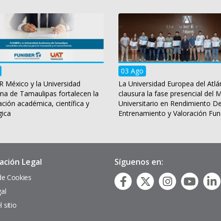
03 Ago
 México y la Universidad
La Universidad Europea del Atlá
a de Tamaulipas fortalecen la
clausura la fase presencial del 
ción académica, científica y
Universitario en Rendimiento De
gica
Entrenamiento y Valoración Fun
ación Legal
Síguenos en:
 de Cookies
gal
 sitio