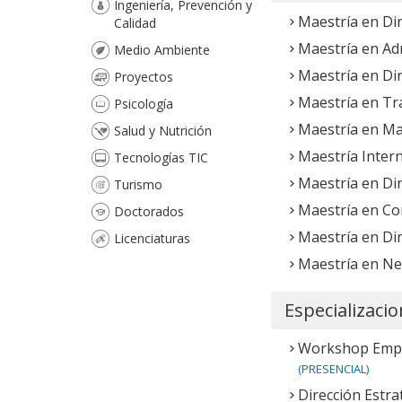
Ingeniería, Prevención y
Maestría en Dir
Calidad
Maestría en Ad
Medio Ambiente
Maestría en Di
Proyectos
Maestría en Tr
Psicología
Maestría en Mar
Salud y Nutrición
Maestría Intern
Tecnologías TIC
Maestría en Dir
Turismo
Maestría en Co
Doctorados
Maestría en Dir
Licenciaturas
Maestría en Neg
Especializaci
Workshop Empre
(PRESENCIAL)
Dirección Estra