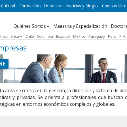
 Cultural
Formación a Empresas
Noticias y Blogs
Campus Virtu
Navegación
Quiénes Somos
Maestría y Especialización
Doctor
principal
troamérica
Chile
Colombia
Ecuador
México
Paraguay
Perú
P. R
Empresas
NE
a área se centra en la gestión, la dirección y la toma de de
licas y privadas. Se orienta a profesionales que buscan d
tégicas en entornos económicos complejos y globales.