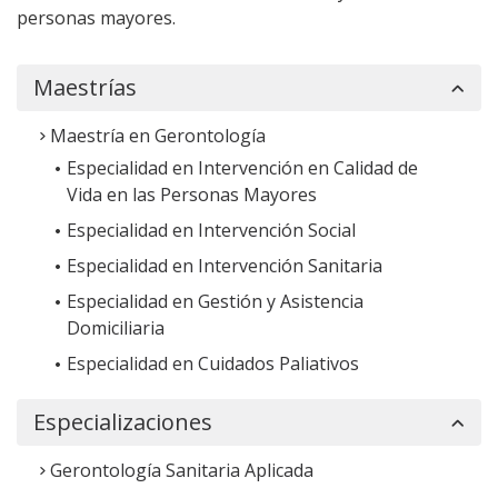
personas mayores.
Fundación Universitaria
Maestrías
Internacional de Colombia -
UNINCOL
(Colombia)
Maestría en Gerontología
Especialidad en Intervención en Calidad de
Vida en las Personas Mayores
Especialidad en Intervención Social
Universidade Internacional do
Especialidad en Intervención Sanitaria
Cuanza
(Angola)
Especialidad en Gestión y Asistencia
Domiciliaria
Especialidad en Cuidados Paliativos
Especializaciones
Universitá Politecnica delle Marche
(Italia)
Gerontología Sanitaria Aplicada