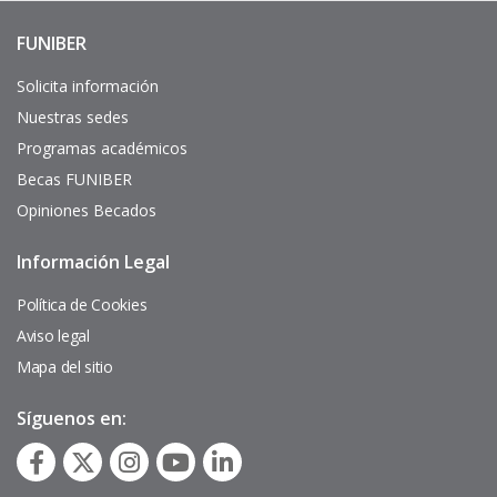
Universidad Internacional
Iberoamericana
FUNIBER
(Puerto Rico USA)
Enlaces
de
interés
Solicita información
Nuestras sedes
Programas académicos
Fundación Universitaria
Becas FUNIBER
Internacional de Colombia -
Opiniones Becados
UNINCOL
(Colombia)
Información Legal
Pie
de
página
Política de Cookies
Aviso legal
Mapa del sitio
Síguenos en: