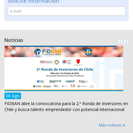
Solicite Información
(Italia)
Noticias
Universidad Internacional
Iberoamericana
(México)
Universidad Europea
del Atlántico
06 Ago
(España)
FIDBAN abre la convocatoria para la 2.ª Ronda de Inversores en
Chile y busca talento emprendedor con potencial internacional
Más noticias