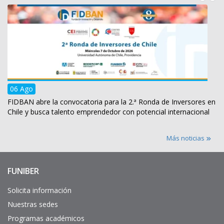
06 Ago
FIDBAN abre la convocatoria para la 2.ª Ronda de Inversores en
Chile y busca talento emprendedor con potencial internacional
Más noticias
FUNIBER
Enlaces
de
interés
Solicita información
Nuestras sedes
Programas académicos