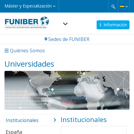
Pasar
Máster
Máster y Especialización
y
al
Especialización
contenido
principal
Información
Navegación
Sedes de FUNIBER
principal
Quiénes Somos
Universidades
Institucionales
Institucionales
España