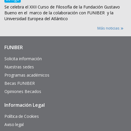
Se celebra el XXII Curso de Filosofía de la Fundación Gustavo
Bueno en el marco de la colaboración con FUNIBER y la
Universidad Europea del Atlántico
Más noticias
FUNIBER
Enlaces
de
interés
Solicita información
Nuestras sedes
Programas académicos
Becas FUNIBER
Opiniones Becados
Información Legal
Pie
de
página
Política de Cookies
Aviso legal