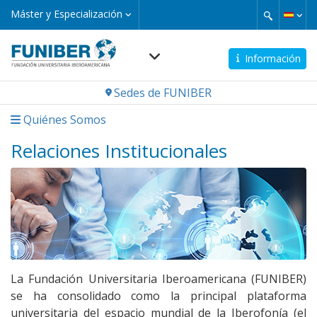
Pasar
Máster
Máster y Especialización
y
al
Especialización
contenido
principal
Información
Navegación
Sedes de FUNIBER
principal
Quiénes Somos
Relaciones Institucionales
La Fundación Universitaria Iberoamericana (FUNIBER)
se ha consolidado como la principal plataforma
universitaria del espacio mundial de la Iberofonía (el