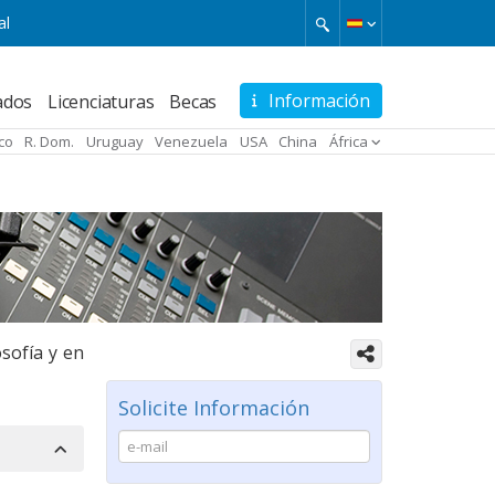
al
Información
ados
Licenciaturas
Becas
Fundación Universitaria
Internacional de Colombia -
ico
R. Dom.
Uruguay
Venezuela
USA
China
África
UNINCOL
(Colombia)
Universidade Internacional do
Cuanza
(Angola)
sofía y en
Solicite Información
Universidad Internacional
Iberoamericana