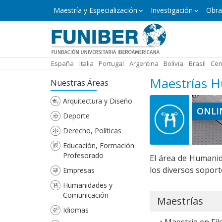
Pasar
Máster
Maestría y Especialización
Investigación
Obra
y
al
Especialización
contenido
principal
España
Italia
Portugal
Argentina
Bolivia
Brasil
Cen
Maestrías 
Nuestras Áreas
Arquitectura y Diseño
ONLI
Deporte
Derecho, Políticas
Educación, Formación
Profesorado
El área de Humanid
los diversos soport
Empresas
Humanidades y
Comunicación
Maestrías
Idiomas
Maestría en Fil