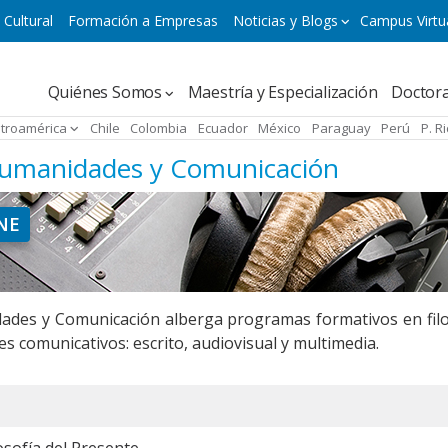
 Cultural
Formación a Empresas
Noticias y Blogs
Campus Virtu
Navegación
Quiénes Somos
Maestría y Especialización
Doctor
principal
troamérica
Chile
Colombia
Ecuador
México
Paraguay
Perú
P. R
Humanidades y Comunicación
NE
ades y Comunicación alberga programas formativos en filo
es comunicativos: escrito, audiovisual y multimedia.
osofía del Presente