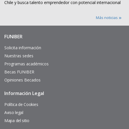
Chile y busca talento emprendedor con potencial internacional
Más noticias
FUNIBER
Enlaces
de
interés
Solicita información
Nuestras sedes
Programas académicos
Becas FUNIBER
Opiniones Becados
Información Legal
Pie
de
página
Política de Cookies
Aviso legal
Mapa del sitio