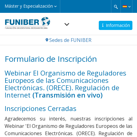
Pasar
Máster
Máster y Especialización
y
al
Especialización
contenido
principal
Información
Navegación
Sedes de FUNIBER
principal
Formulario de Inscripción
Webinar El Organismo de Reguladores
Europeos de las Comunicaciones
Electrónicas. (ORECE). Regulación de
Internet
(Transmisión en vivo)
Inscripciones Cerradas
Agradecemos su interés, nuestras inscripciones al
Webinar 'El Organismo de Reguladores Europeos de las
Comunicaciones Electrónicas. (ORECE). Regulación de