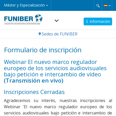
Pasar
Máster
Máster y Especialización
y
al
Especialización
contenido
principal
Información
Navegación
Sedes de FUNIBER
principal
Formulario de inscripción
Webinar El nuevo marco regulador
europeo de los servicios audiovisuales
bajo petición e intercambio de vídeo
(Transmisión en vivo)
Inscripciones Cerradas
Agradecemos su interés, nuestras inscripciones al
Webinar 'El nuevo marco regulador europeo de los
servicios audiovisuales bajo petición e intercambio de