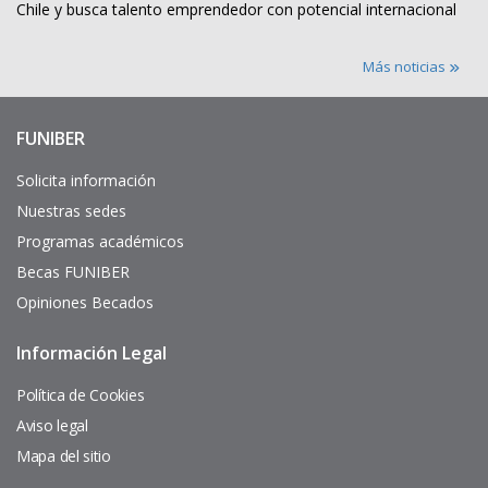
Chile y busca talento emprendedor con potencial internacional
Más noticias
FUNIBER
Enlaces
de
interés
Solicita información
Nuestras sedes
Programas académicos
Becas FUNIBER
Opiniones Becados
Información Legal
Pie
de
página
Política de Cookies
Aviso legal
Mapa del sitio