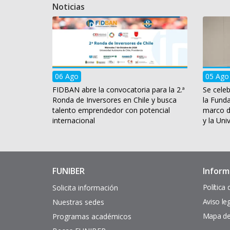
Noticias
06 Ago
05 Ago
FIDBAN abre la convocatoria para la 2.ª
Se celeb
Ronda de Inversores en Chile y busca
la Fund
talento emprendedor con potencial
marco d
internacional
y la Uni
FUNIBER
Inform
Enlaces
Pie
de
de
Política
Solicita información
interés
página
Aviso le
Nuestras sedes
Mapa del
Programas académicos