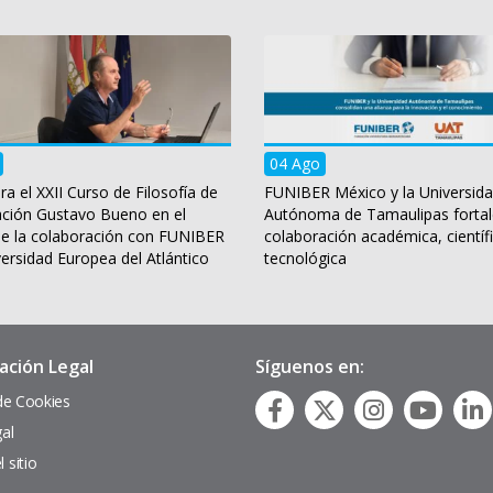
04 Ago
ra el XXII Curso de Filosofía de
FUNIBER México y la Universid
ación Gustavo Bueno en el
Autónoma de Tamaulipas fortal
e la colaboración con FUNIBER
colaboración académica, científi
versidad Europea del Atlántico
tecnológica
ación Legal
Síguenos en:
 de Cookies
gal
 sitio