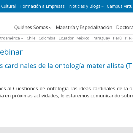
 Cultural
Formación a Empresas
Noticias y Blogs
Campus Virtu
Navegación
Quiénes Somos
Maestría y Especialización
Doctor
principal
troamérica
Chile
Colombia
Ecuador
México
Paraguay
Perú
P. R
Webinar
s cardinales de la ontología materialista
(T
es al Cuestiones de ontología: las ideas cardinales de la o
a en próximas actividades, le estaremos comunicando sobre