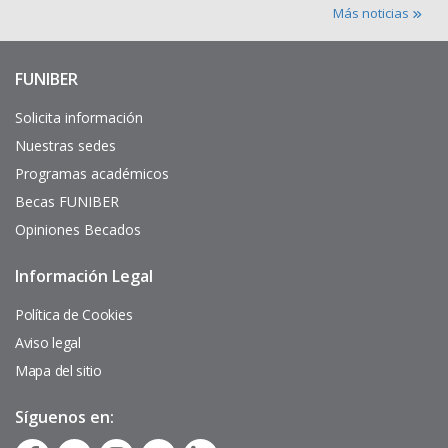
Más noticias
FUNIBER
Enlaces
de
interés
Solicita información
Nuestras sedes
Programas académicos
Becas FUNIBER
Opiniones Becados
Información Legal
Pie
de
página
Política de Cookies
Aviso legal
Mapa del sitio
Síguenos en: