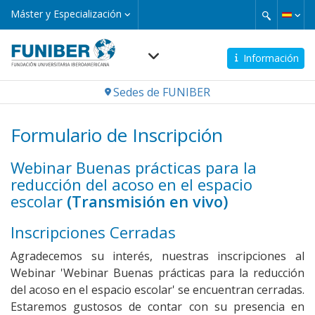
Pasar
Máster
Máster y Especialización
y
al
Especialización
contenido
principal
Información
Navegación
Sedes de FUNIBER
principal
Formulario de Inscripción
Webinar Buenas prácticas para la
reducción del acoso en el espacio
escolar
(Transmisión en vivo)
Inscripciones Cerradas
Agradecemos su interés, nuestras inscripciones al
Webinar 'Webinar Buenas prácticas para la reducción
del acoso en el espacio escolar' se encuentran cerradas.
Estaremos gustosos de contar con su presencia en