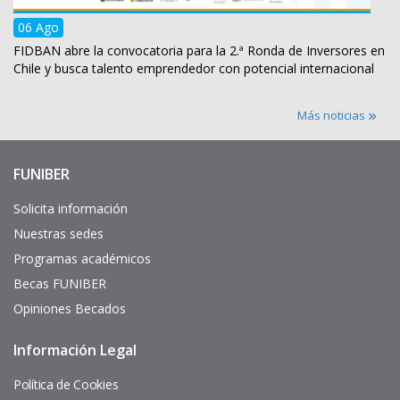
06 Ago
FIDBAN abre la convocatoria para la 2.ª Ronda de Inversores en
Chile y busca talento emprendedor con potencial internacional
Más noticias
FUNIBER
Enlaces
de
interés
Solicita información
Nuestras sedes
Programas académicos
Becas FUNIBER
Opiniones Becados
Información Legal
Pie
de
página
Política de Cookies