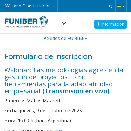
Pasar
Máster
Máster y Especialización
y
al
Especialización
contenido
principal
Información
Navegación
Sedes de FUNIBER
principal
Formulario de inscripción
Webinar: Las metodologías ágiles en la
gestión de proyectos como
herramientas para la adaptabilidad
empresarial
(Transmisión en vivo)
Ponente:
Matías Mazzetto
Fecha:
jueves, 9 de octubre de 2025
Hora:
16:00 h (hora Argentina)
Consulte horarios por
país