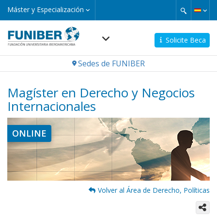
Pasar
Máster
Máster y Especialización
y
al
Especialización
contenido
principal
Solicite Beca
Navegación
Sedes de FUNIBER
principal
Magíster en Derecho y Negocios
Internacionales
Imagen
ONLINE
Volver al Área de Derecho, Políticas