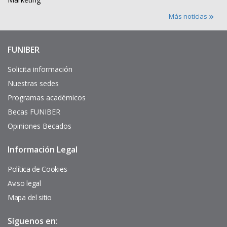
Más noticias
FUNIBER
Enlaces
de
interés
Solicita información
Nuestras sedes
Programas académicos
Becas FUNIBER
Opiniones Becados
Información Legal
Pie
de
página
Política de Cookies
Aviso legal
Mapa del sitio
Síguenos en: