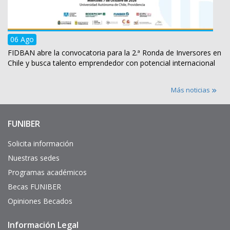
06 Ago
FIDBAN abre la convocatoria para la 2.ª Ronda de Inversores en
Chile y busca talento emprendedor con potencial internacional
Más noticias
FUNIBER
Enlaces
de
interés
Solicita información
Nuestras sedes
Programas académicos
Becas FUNIBER
Opiniones Becados
Información Legal
Pie