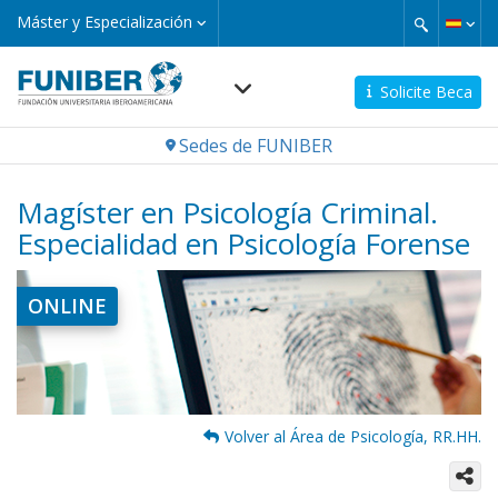
Pasar
Máster
Máster y Especialización
y
al
Especialización
contenido
principal
Solicite Beca
Navegación
Sedes de FUNIBER
principal
Magíster en Psicología Criminal.
Especialidad en Psicología Forense
Imagen
ONLINE
Volver al Área de Psicología, RR.HH.