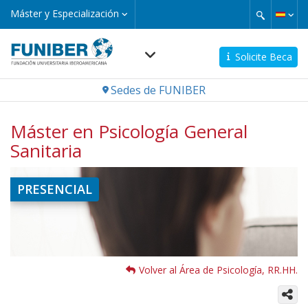
Pasar
Máster
Máster y Especialización
y
al
Especialización
contenido
principal
Solicite Beca
Navegación
Sedes de FUNIBER
principal
Máster en Psicología General
Sanitaria
Imagen
PRESENCIAL
Volver al Área de Psicología, RR.HH.