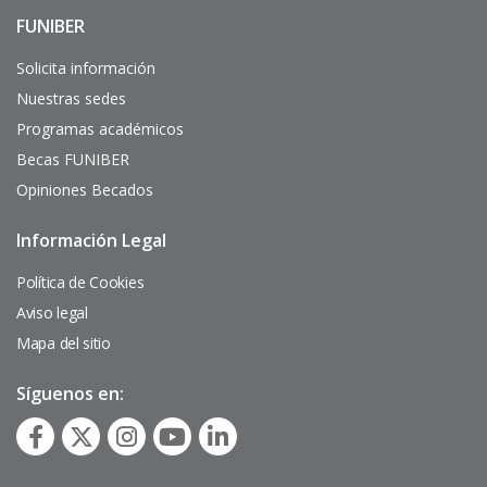
FUNIBER
Enlaces
de
interés
Solicita información
Nuestras sedes
Programas académicos
Becas FUNIBER
Opiniones Becados
Información Legal
Pie
de
página
Política de Cookies
Aviso legal
Mapa del sitio
Síguenos en: