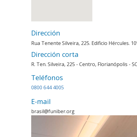
Dirección
Rua Tenente Silveira, 225. Edificio Hércules. 1
Dirección corta
R. Ten. Silveira, 225 - Centro, Florianópolis - S
Teléfonos
Imagen
0800 644 4005
E-mail
brasil@funiber.org