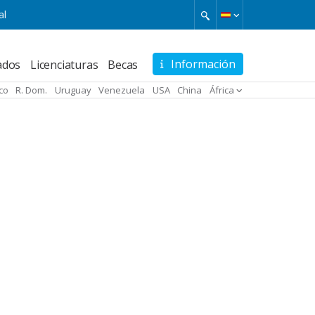
al
Información
ados
Licenciaturas
Becas
ico
R. Dom.
Uruguay
Venezuela
USA
China
África