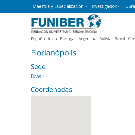
Pasar
Máster
Maestría y Especialización
Investigación
Obra
y
al
Especialización
contenido
principal
España
Italia
Portugal
Argentina
Bolivia
Brasil
Cen
Florianópolis
Sede
Brasil
Coordenadas