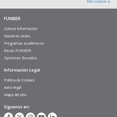
Más noticias
FUNIBER
Enlaces
de
interés
Solicita información
Nuestras sedes
Programas académicos
Becas FUNIBER
Opiniones Becados
Información Legal
Pie
de
página
Política de Cookies
Aviso legal
Mapa del sitio
Síguenos en: