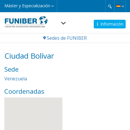
Pasar
Máster
Máster y Especialización
y
al
Especialización
contenido
principal
Información
Navegación
Sedes de FUNIBER
principal
Ciudad Bolívar
Sede
Venezuela
Coordenadas