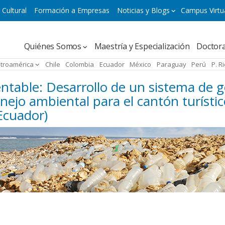
 Cultural
Formación a Empresas
Noticias y Blogs
Campus Virtu
Navegación
Quiénes Somos
Maestría y Especialización
Doctor
principal
troamérica
Chile
Colombia
Ecuador
México
Paraguay
Perú
P. R
ntable: Desarrollo de un sistema de g
nejo ambiental para el cantón turístic
(Ecuador)