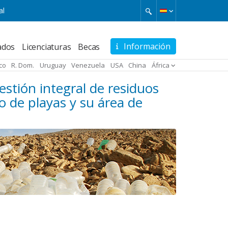
al
Información
ados
Licenciaturas
Becas
ico
R. Dom.
Uruguay
Venezuela
USA
China
África
estión integral de residuos
o de playas y su área de