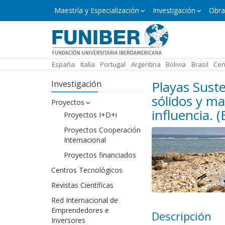
Pasar
Máster
Maestría y Especialización
Investigación
Obra
y
al
Especialización
contenido
principal
España
Italia
Portugal
Argentina
Bolivia
Brasil
Cen
Playas Suste
Investigación
sólidos y ma
Proyectos
influencia. 
Proyectos I+D+i
Proyectos Cooperación
Internacional
Proyectos financiados
Centros Tecnológicos
Revistas Científicas
Red Internacional de
Emprendedores e
Descripción
Inversores