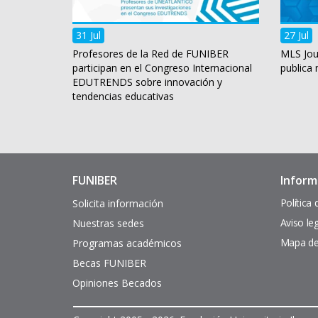
31 Jul
27 Jul
Profesores de la Red de FUNIBER
MLS Jou
participan en el Congreso Internacional
publica
EDUTRENDS sobre innovación y
tendencias educativas
FUNIBER
Inform
Enlaces
Pie
de
de
Política
Solicita información
interés
página
Aviso le
Nuestras sedes
Mapa del
Programas académicos
Becas FUNIBER
Opiniones Becados