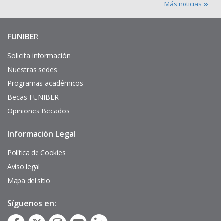
Más noticias
FUNIBER
Enlaces
de
interés
Solicita información
Nuestras sedes
Programas académicos
Becas FUNIBER
Opiniones Becados
Información Legal
Pie
de
página
Política de Cookies
Aviso legal
Mapa del sitio
Síguenos en: