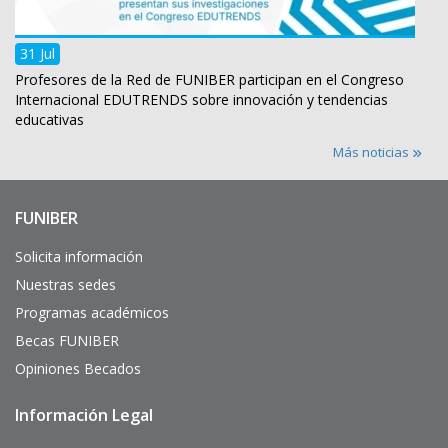
31 Jul
Profesores de la Red de FUNIBER participan en el Congreso
Internacional EDUTRENDS sobre innovación y tendencias
educativas
Más noticias
FUNIBER
Enlaces
de
interés
Solicita información
Nuestras sedes
Programas académicos
Becas FUNIBER
Opiniones Becados
Información Legal
Pie
de