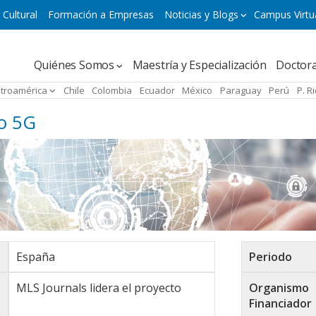
 Cultural
Formación a Empresas
Noticias y Blogs
Campus Virtu
Navegación
Quiénes Somos
Maestría y Especialización
Doctor
principal
troamérica
Chile
Colombia
Ecuador
México
Paraguay
Perú
P. R
o 5G
España
Periodo
MLS Journals lidera el proyecto
Organismo
Financiador