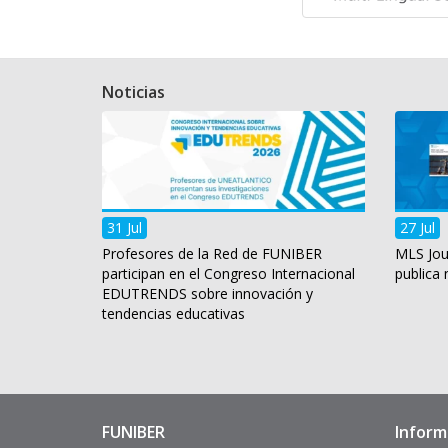
Noticias
31 Jul
27 Jul
Profesores de la Red de FUNIBER
MLS Jou
participan en el Congreso Internacional
publica
EDUTRENDS sobre innovación y
tendencias educativas
FUNIBER
Inform
Enlaces
Pie