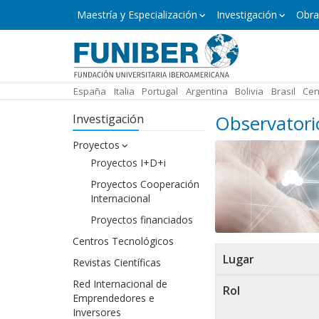
Pasar
Máster
Maestría y Especialización
Investigación
Obra
y
al
Especialización
contenido
principal
España
Italia
Portugal
Argentina
Bolivia
Brasil
Cen
Observatori
Investigación
Proyectos
Proyectos I+D+i
Proyectos Cooperación
Internacional
Proyectos financiados
Centros Tecnológicos
Lugar
Revistas Científicas
Red Internacional de
Rol
Emprendedores e
Inversores