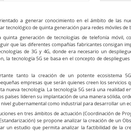
rientado a generar conocimiento en el ámbito de las nue
dar tecnológico de quinta generación para redes móviles de 
a quinta generación de tecnologías de telefonía móvil, 
guir que las diferentes compañías fabricantes consigan impl
tecnologías de 3G y 4G, donde era necesario un desplieg
n, la tecnología 5G se basa en el concepto de despliegues 
ortante tanto la creación de un potente ecosistema 
queñas empresas que serán quienes creen los servicios q
ta nueva tecnología. La tecnología 5G será una realidad en 
os países lideren su implantación de una manera sólida, o
a nivel gubernamental como industrial para desarrollar un 
uciones en tres ámbitos de actuación (Coordinación de Proye
standarización) se propone analizar la creación de un Obse
ar un estudio que permita analizar la factibilidad de la cr