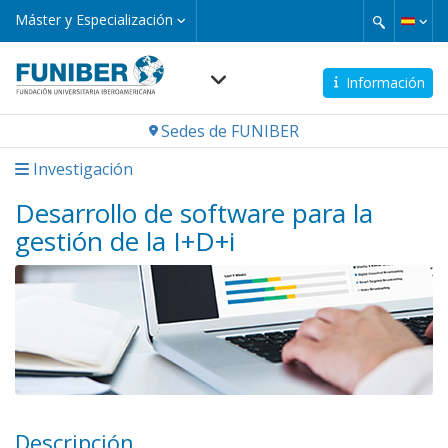
Pasar
Máster
Máster y Especialización
y
al
Especialización
contenido
principal
Información
Navegación
Sedes de FUNIBER
principal
Investigación
Desarrollo de software para la
gestión de la I+D+i
Descripción