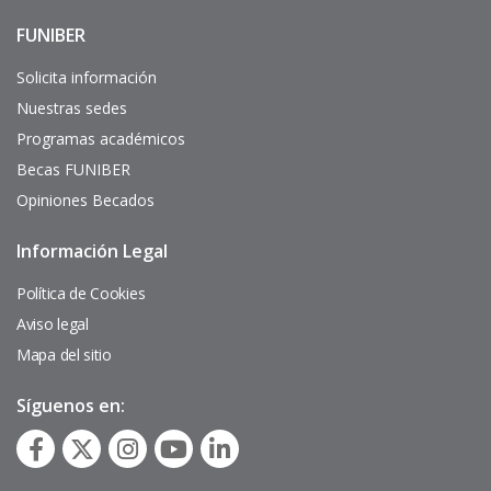
FUNIBER
Enlaces
de
interés
Solicita información
Nuestras sedes
Programas académicos
Becas FUNIBER
Opiniones Becados
Información Legal
Pie
de
página
Política de Cookies
Aviso legal
Mapa del sitio
Síguenos en: