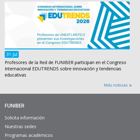
31 Jul
Profesores de la Red de FUNIBER participan en el Congreso
Internacional EDUTRENDS sobre innovación y tendencias
educativas
Más noticias
FUNIBER
Enlaces
de
interés
Solicita información
Nuestras sedes
Programas académicos