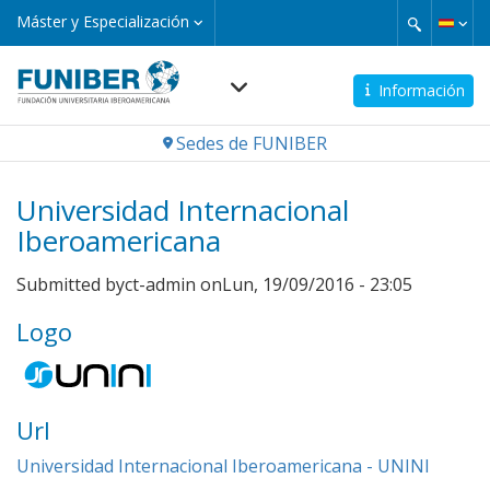
Pasar
Máster
Máster y Especialización
y
al
Especialización
contenido
principal
Información
Navegación
Sedes de FUNIBER
principal
Universidad Internacional
Iberoamericana
Submitted by
ct-admin
on
Lun, 19/09/2016 - 23:05
Logo
Url
Universidad Internacional Iberoamericana - UNINI