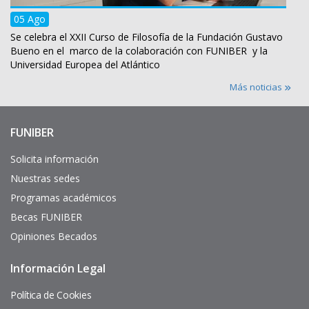
05 Ago
Se celebra el XXII Curso de Filosofía de la Fundación Gustavo
Bueno en el marco de la colaboración con FUNIBER y la
Universidad Europea del Atlántico
Más noticias
FUNIBER
Enlaces
de
interés
Solicita información
Nuestras sedes
Programas académicos
Becas FUNIBER
Opiniones Becados
Información Legal
Pie
de
página
Política de Cookies