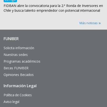
FIDBAN abre la convocatoria para la 2.ª Ronda de Inversores en
Chile y busca talento emprendedor con potencial internacional
Más noticias
FUNIBER
Enlaces
de
interés
Solicita información
Nuestras sedes
Programas académicos
Becas FUNIBER
Opiniones Becados
Información Legal
Pie
de
página
Política de Cookies
Aviso legal