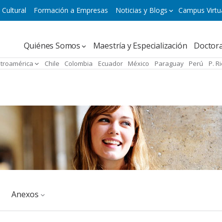
 Cultural
Formación a Empresas
Noticias y Blogs
Campus Virtu
Navegación
Quiénes Somos
Maestría y Especialización
Doctor
principal
troamérica
Chile
Colombia
Ecuador
México
Paraguay
Perú
P. R
Anexos