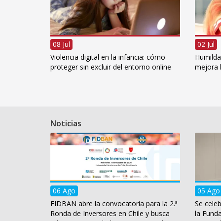
08 Jul
02 Jul
Violencia digital en la infancia: cómo
Humildad
proteger sin excluir del entorno online
mejora l
Noticias
06 Ago
05 Ago
FIDBAN abre la convocatoria para la 2.ª
Se celeb
Ronda de Inversores en Chile y busca
la Fund