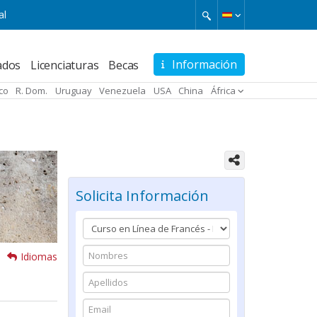
al
Información
ados
Licenciaturas
Becas
ico
R. Dom.
Uruguay
Venezuela
USA
China
África
Solicita Información
Idiomas