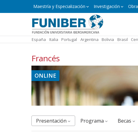
Pasar
Máster
Maestría y Especialización
Investigación
Obra
y
al
Especialización
contenido
principal
España
Italia
Portugal
Argentina
Bolivia
Brasil
Cen
Francés
ONLINE
Presentación
Programa
Becas