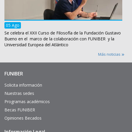
05 Ago
Se celebra el XXII Curso de Filosofía de la Fundación Gustavo
Bueno en el marco de la colaboración con FUNIBER y la
Universidad Europea del Atlántico
Más noticias
FUNIBER
Enlaces
de
interés
Solicita información
Nuestras sedes
Programas académicos
Becas FUNIBER
Opiniones Becados
Información Legal