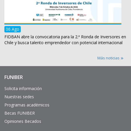
06 Ago
FIDBAN abre la convocatoria para la 2.ª Ronda de Inversores en
Chile y busca talento emprendedor con potencial internacional
Más noticias
FUNIBER
Enlaces
de
interés
Solicita información
Nuestras sedes
Programas académicos
Becas FUNIBER
Opiniones Becados