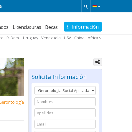
al
Información
ados
Licenciaturas
Becas
ico
R. Dom.
Uruguay
Venezuela
USA
China
África
Solicita Información
 Gerontología