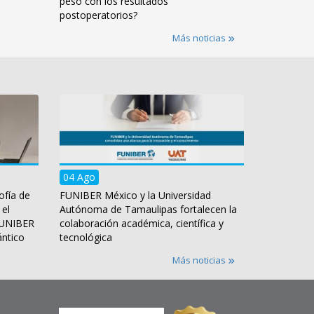
peso con los resultados
postoperatorios?
Más noticias
04 Ago
ofía de
FUNIBER México y la Universidad
 el
Autónoma de Tamaulipas fortalecen la
 FUNIBER
colaboración académica, científica y
ántico
tecnológica
Más noticias