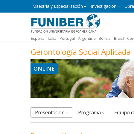
Pasar
Máster
Maestría y Especialización
Investigación
Obra
y
al
Especialización
contenido
principal
España
Italia
Portugal
Argentina
Bolivia
Brasil
Cen
Gerontología Social Aplicada
ONLINE
Presentación
Programa
equipo 