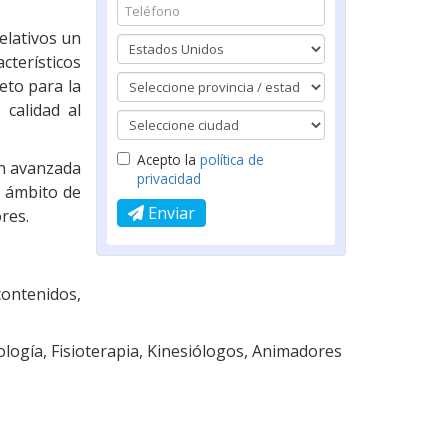
elativos un
cterísticos
eto para la
 calidad al
Acepto la
política de
n avanzada
privacidad
l ámbito de
Enviar
res.
contenidos,
ología, Fisioterapia, Kinesiólogos, Animadores