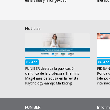
en la salud y la longevidad
metabol
Noticias
07 Ago
06 Ago
FUNIBER destaca la publicación
FIDBAN a
científica de la profesora Thamiris
Ronda d
Magalhães de Sousa en la revista
talento
Psychology &amp; Marketing
internac
FUNIBER
Inform
Enlaces
Pie