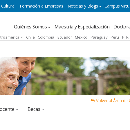
 Cultural
Formación a Empresas
Noticias y Blogs
Campus Virtu
Navegación
Quiénes Somos
Maestría y Especialización
Doctor
principal
troamérica
Chile
Colombia
Ecuador
México
Paraguay
Perú
P. R
Volver al Área de
docente
Becas