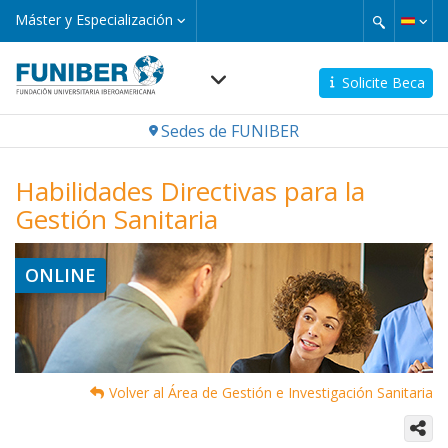
Pasar
Máster
Máster y Especialización
y
al
Especialización
contenido
principal
Solicite Beca
Navegación
Sedes de FUNIBER
principal
Habilidades Directivas para la
Gestión Sanitaria
ONLINE
Volver al Área de Gestión e Investigación Sanitaria