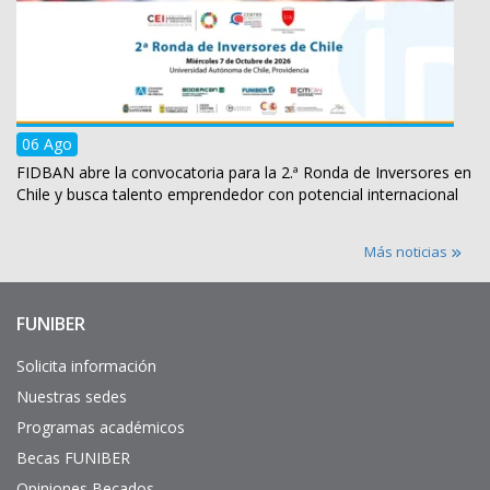
06 Ago
FIDBAN abre la convocatoria para la 2.ª Ronda de Inversores en
Chile y busca talento emprendedor con potencial internacional
Más noticias
FUNIBER
Enlaces
de
interés
Solicita información
Nuestras sedes
Programas académicos
Becas FUNIBER
Opiniones Becados