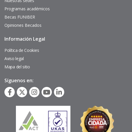
Nuestras sedes
Programas académicos
Becas FUNIBER
Opiniones Becados
Información Legal
Pie
de
página
Política de Cookies
Aviso legal
Mapa del sitio
Síguenos en: