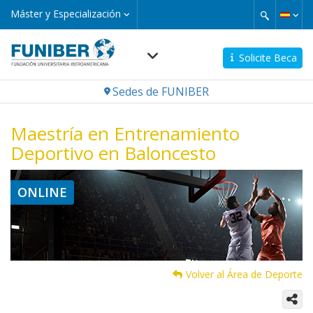
Pasar
Máster
Máster y Especialización
y
al
Especialización
contenido
principal
Solicite Beca
Navegación
Sedes de FUNIBER
principal
Maestría en Entrenamiento
Deportivo en Baloncesto
ONLINE
Volver al Área de Deporte