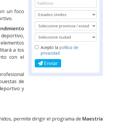
on un foco
rtivo.
ndimiento
 deportivo,
 elementos
Acepto la
política de
itará a los
privacidad
nto con el
Enviar
profesional
opuestas de
deportivo y
nidos, permite dirigir el programa de
Maestría