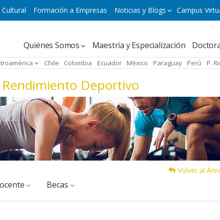
 Cultural
Formación a Empresas
Noticias y Blogs
Campus Virtu
Navegación
Quiénes Somos
Maestría y Especialización
Doctor
principal
troamérica
Chile
Colombia
Ecuador
México
Paraguay
Perú
P. R
n Rendimiento Deportivo
Volver al Ár
docente
Becas