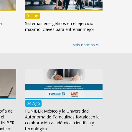
01 Jun
a
Sistemas energéticos en el ejercicio
máximo: claves para entrenar mejor
Más noticias
04 Ago
ofía de
FUNIBER México y la Universidad
 el
Autónoma de Tamaulipas fortalecen la
 FUNIBER
colaboración académica, científica y
ántico
tecnológica