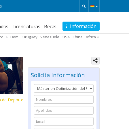
al
Información
ados
Licenciaturas
Becas
ico
R. Dom.
Uruguay
Venezuela
USA
China
África
Solicita Información
ea de Deporte