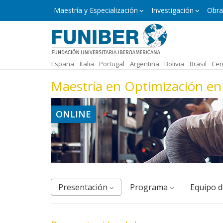
Pasar
Máster
Maestría y Especialización
Investigación
Obra
y
al
Especialización
contenido
principal
España
Italia
Portugal
Argentina
Bolivia
Brasil
Cen
Maestría en Optimización e
ONLINE
Presentación
Programa
equipo 