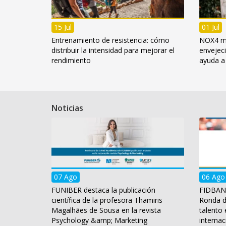
15 Jul
01 Jul
Entrenamiento de resistencia: cómo
NOX4 mu
distribuir la intensidad para mejorar el
envejec
rendimiento
ayuda a
Noticias
07 Ago
06 Ago
FUNIBER destaca la publicación
FIDBAN a
científica de la profesora Thamiris
Ronda d
Magalhães de Sousa en la revista
talento
Psychology &amp; Marketing
internac