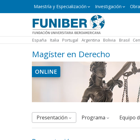
Pasar
Máster
Maestría y Especialización
Investigación
Obra
y
al
Especialización
contenido
principal
España
Italia
Portugal
Argentina
Bolivia
Brasil
Cen
Magíster en Derecho
Imagen
ONLINE
Presentación
Programa
Equipo 