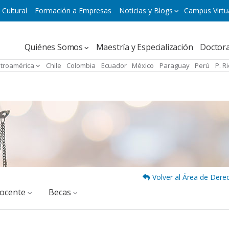
 Cultural
Formación a Empresas
Noticias y Blogs
Campus Virtu
Navegación
Quiénes Somos
Maestría y Especialización
Doctor
principal
troamérica
Chile
Colombia
Ecuador
México
Paraguay
Perú
P. R
Volver al Área de Derec
docente
Becas