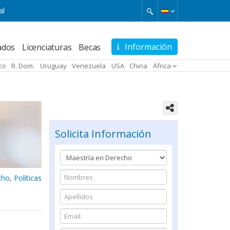
al
Información
ados
Licenciaturas
Becas
ico
R. Dom.
Uruguay
Venezuela
USA
China
África
Solicita Información
ho, Políticas