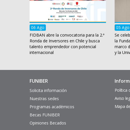
06 Ago
05 Ago
FIDBAN abre la convocatoria para la 2.ª
Se celeb
Ronda de Inversores en Chile y busca
la Fund
talento emprendedor con potencial
marco d
internacional
y la Uni
FUNIBER
Inform
Enlaces
Pie
de
de
Política
Solicita información
interés
página
Aviso le
Nuestras sedes
Mapa del
Programas académicos
Becas FUNIBER
Opiniones Becados