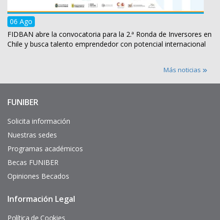
06 Ago
FIDBAN abre la convocatoria para la 2.ª Ronda de Inversores en
Chile y busca talento emprendedor con potencial internacional
Más noticias
FUNIBER
Enlaces
de
interés
Solicita información
Nuestras sedes
Programas académicos
Becas FUNIBER
Opiniones Becados
Información Legal
Pie
de
página
Política de Cookies