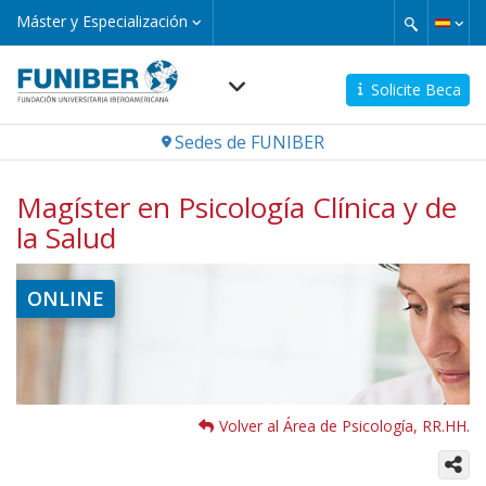
Pasar
Máster
Máster y Especialización
y
al
Especialización
contenido
principal
Solicite Beca
Navegación
Sedes de FUNIBER
principal
Magíster en Psicología Clínica y de
la Salud
Imagen
ONLINE
Volver al Área de Psicología, RR.HH.