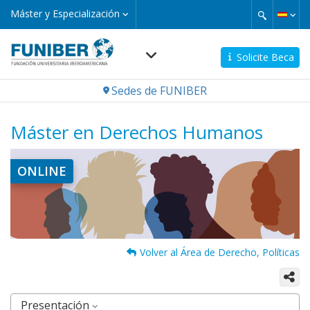
Pasar
Máster
Máster y Especialización
y
al
Especialización
contenido
principal
Solicite Beca
Navegación
Sedes de FUNIBER
principal
Máster en Derechos Humanos
Imagen
ONLINE
Volver al Área de Derecho, Políticas
Presentación