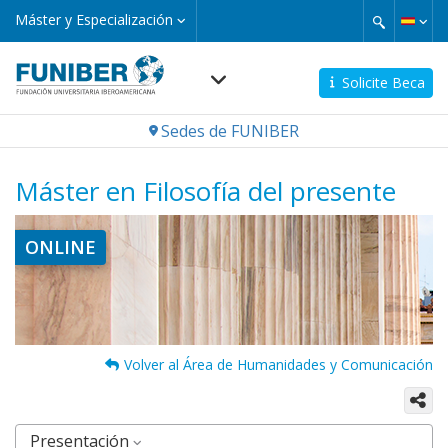
Pasar
Máster
Máster y Especialización
y
al
Especialización
contenido
principal
Solicite Beca
Navegación
Sedes de FUNIBER
principal
Máster en Filosofía del presente
Imagen
ONLINE
Volver al Área de Humanidades y Comunicación
Presentación