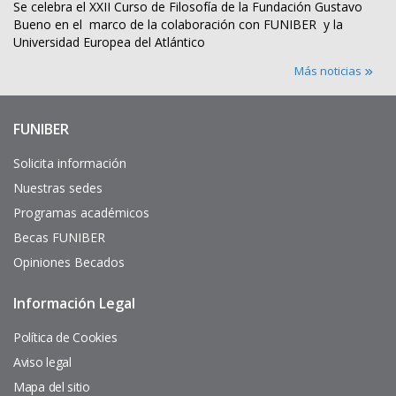
Se celebra el XXII Curso de Filosofía de la Fundación Gustavo
Bueno en el marco de la colaboración con FUNIBER y la
Universidad Europea del Atlántico
Más noticias
FUNIBER
Enlaces
de
interés
Solicita información
Nuestras sedes
Programas académicos
Becas FUNIBER
Opiniones Becados
Información Legal
Pie
de
página
Política de Cookies
Aviso legal
Mapa del sitio