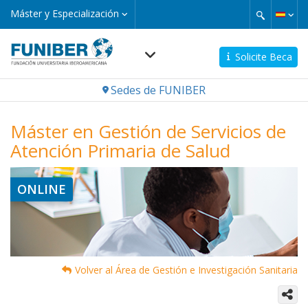
Pasar
Máster
Máster y Especialización
y
al
Especialización
contenido
principal
Solicite Beca
Navegación
Sedes de FUNIBER
principal
Máster en Gestión de Servicios de
Atención Primaria de Salud
Imagen
ONLINE
Volver al Área de Gestión e Investigación Sanitaria