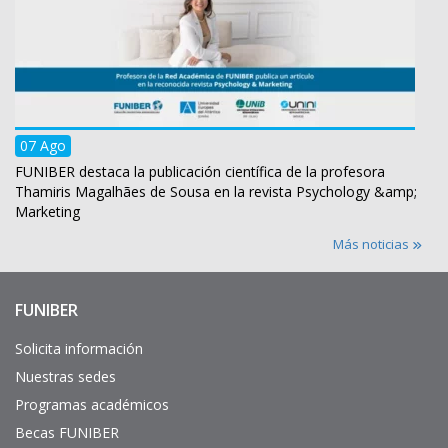
07 Ago
FUNIBER destaca la publicación científica de la profesora
Thamiris Magalhães de Sousa en la revista Psychology &amp;
Marketing
Más noticias
FUNIBER
Enlaces
de
interés
Solicita información
Nuestras sedes
Programas académicos
Becas FUNIBER