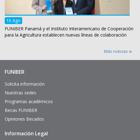
10 Ago
FUNIBER Panamá y el Instituto Interamericano de Cooperación
para la Agricultura establecen nuevas líneas de colaboración
Más noticias
FUNIBER
Enlaces
de
interés
Solicita información
Nuestras sedes
Programas académicos
Becas FUNIBER
Opiniones Becados
Información Legal
Pie
de