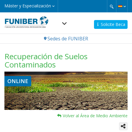
Pasar
Máster
Máster y Especialización
y
al
Especialización
contenido
principal
Solicite Beca
Navegación
Sedes de FUNIBER
principal
Recuperación de Suelos
Contaminados
ONLINE
Volver al Área de Medio Ambiente