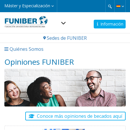
Pasar
Máster
Máster y Especialización
y
al
Especialización
contenido
principal
Información
Navegación
Sedes de FUNIBER
principal
Quiénes Somos
Opiniones FUNIBER
Conoce más opiniones de becados aquí