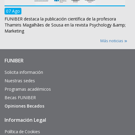
07 Ago
FUNIBER destaca la publicación científica de la profesora
Thamiris Magalhães de Sousa en la revista Psychology &amp;
Marketing
Más noticias
FUNIBER
Enlaces
de
interés
Solicita información
Nuestras sedes
Programas académicos
Becas FUNIBER
Opiniones Becados
Información Legal
Pie
de
página
Política de Cookies