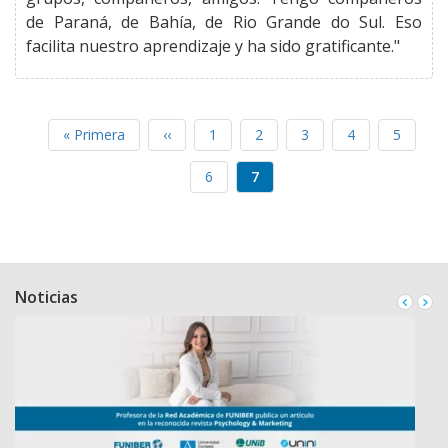
de Paraná, de Bahía, de Rio Grande do Sul. Eso
facilita nuestro aprendizaje y ha sido gratificante."
Primera
« Primera
Página
‹‹
Página
1
Página
2
Página
3
Página
4
Página
5
PAGINACIÓN
página
anterior
Página
6
Página
7
actual
Noticias